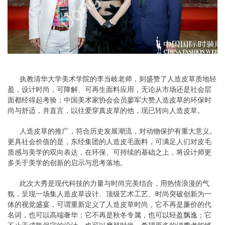
执教清华大学美术学院的李当岐老师，则盛赞了人造皮草质地轻
盈，设计时尚，可降解、可再生面料应用，无论从市场还是社会层
面都经得起考验；中国美术家协会会员廖军大赞人造皮草的环保时
尚与舒适，并直言，以往爱穿真皮草的他，现已转向人造皮草。
人造皮草的推广，符合历史发展潮流，对动物保护有重大意义。
更具社会价值的是，东经集团的人造皮毛面料，可满足人们对皮毛
质感与美学的双向表达，在环保、可持续的基础之上，将设计师更
多关于美学的创新的启示与思考落地。
此次大秀是现代科技的力量与时尚完美结合，用热情浪漫的气
氛，呈现一场集人造皮草设计、顶级艺术工艺、时尚突破创新为一
体的视觉盛宴，可谓重新定义了人造皮草时尚，它不再是廉价的代
名词，也可以高端奢华；它不再是秋冬专属，也可以轻盈飘逸；它